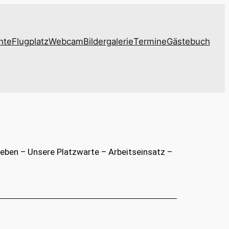
hte
Flugplatz
Webcam
Bildergalerie
Termine
Gästebuch
leben – Unsere Platzwarte – Arbeitseinsatz –